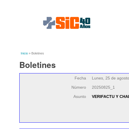
Solo utilizamos cookies técnicas en este sitio para
cookies no manejan información personal.
You are here
Inicio
» Boletines
Boletines
Fecha
Lunes, 25 de agost
Número
20250825_1
Asunto
VERIFACTU Y CH